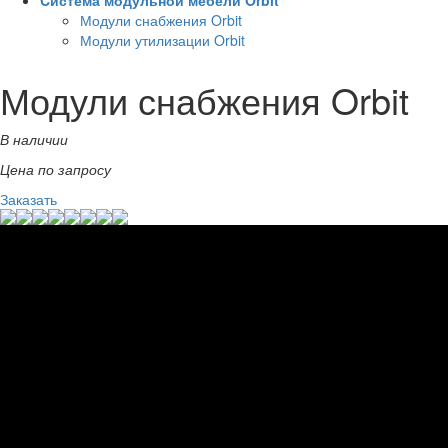
Cистема модульной мебели Orbit
Модули снабжения Orbit
Модули утилизации Orbit
Модули снабжения Orbit
В наличии
Цена по запросу
Заказать