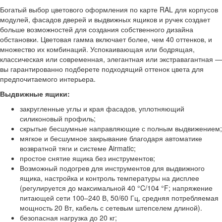
Богатый выбор цветового оформления по карте RAL для корпусов
модулей, фасадов дверей и выдвижных ящиков и ручек создает
больше возможностей для создания собственного дизайна
обстановки. Цветовая гамма включает более, чем 40 оттенков, и
множество их комбинаций. Успокаивающая или бодрящая,
классическая или современная, элегантная или экстравагантная —
вы гарантированно подберете подходящий оттенок цвета для
предпочитаемого интерьера.
Выдвижные ящики:
закругленные углы и края фасадов, уплотняющий
силиконовый профиль;
скрытые бесшумные направляющие с полным выдвижением;
мягкое и бесшумное закрывание благодаря автоматике
возвратной тяги и системе Airmatic;
простое снятие ящика без инструментов;
Возможный подогрев для инструментов для выдвижного
ящика, настройка и контроль температуры на дисплее
(регулируется до максимальной 40 °C/104 °F; напряжение
питающей сети 100–240 В, 50/60 Гц, средняя потребляемая
мощность 20 Вт, кабель с сетевым штепселем длиной).
безопасная нагрузка до 20 кг;